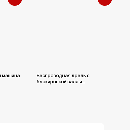
я машина
Беспроводная дрель с
блокировкой вала и
быстросменным патроном
CD126-LX