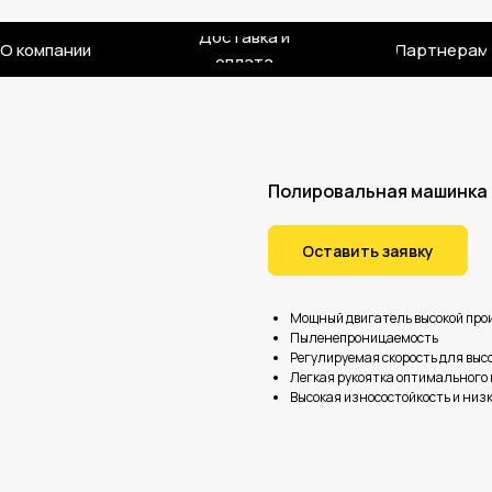
Доставка и
О компании
Партнерам
оплата
Полировальная машинка 
Оставить заявку
Мощный двигатель высокой про
Пыленепроницаемость
Регулируемая скорость для выс
Легкая рукоятка оптимального 
Высокая износостойкость и низ