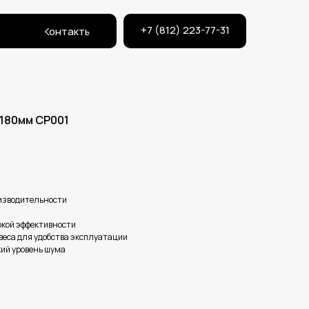
+7 (812) 223-77-31
Контакты
180мм CP001
изводительности
окой эффективности
веса для удобства эксплуатации
кий уровень шума