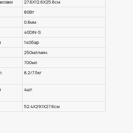
аковки
27.6Х12.6Х25.8см
80Вт
0.8мм
40DIN-S
я
140бар
250мл/мин.
700мл
п.
8.2/7.5кг
й
4шт.
52.4Х29.1Х27.8см