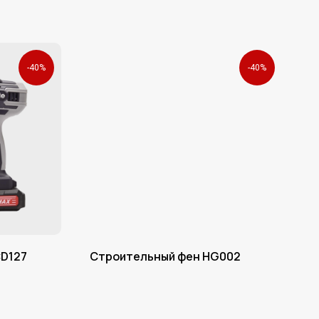
-40%
-40%
CD127
Строительный фен HG002