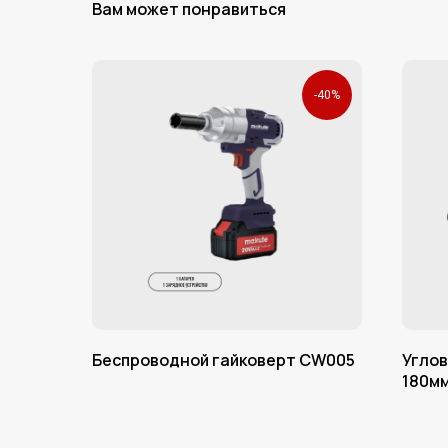
Вам может понравиться
-40%
Беспроводной гайковерт CW005
Угло
180м