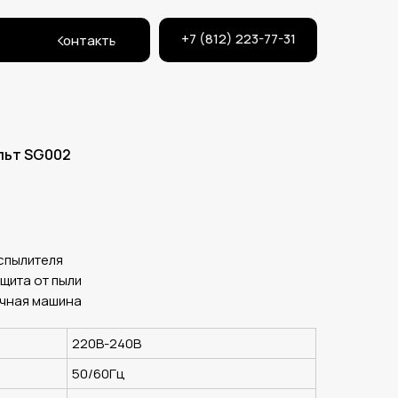
+7 (812) 223-77-31
Контакты
льт SG002
спылителя
щита от пыли
чная машина
220В-240В
50/60Гц