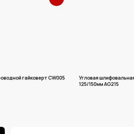
роводной гайковерт CW005
Угловая шлифовальна
125/150мм AG215