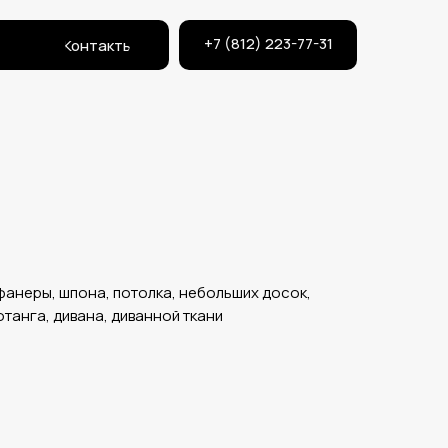
+7 (812) 223-77-31
Контакты
фанеры, шпона, потолка, небольших досок,
отанга, дивана, диванной ткани