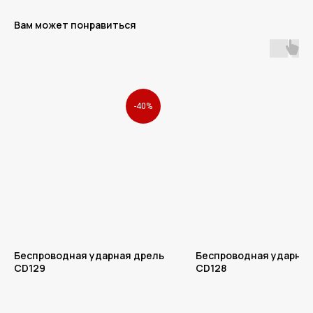
Вам может понравиться
СВЯЖИТЕСЬ С НАМИ ПО
ТЕЛЕФОНУ
+7 (812) 223-77-31
ИЛИ
ЗАПОЛНИТЕ ФОРМУ
-40%
Наши менеджеры свяжутся с вами для
уточнения деталей заказа
Беспроводная ударная дрель
Беспроводная ударная
CD129
CD128
+7