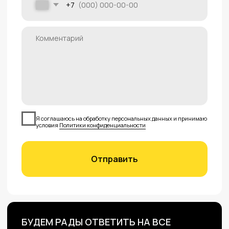
196641, Санкт-Петербург, Колпинский
район, посёлок Металлострой, дорога на
Металлострой, 9В
142111, Московская область, г. Подольск,
проспект Юных Ленинцев, 59
692509, Приморский край, г. Уссурийск, ул.
Резервная, 31А
Каталог
Контакты
Гайковерты
+7 (812) 223-77-31
sales@foxy-tools.ru
Дрели
196084, Санкт-Петербург,
Перфораторы