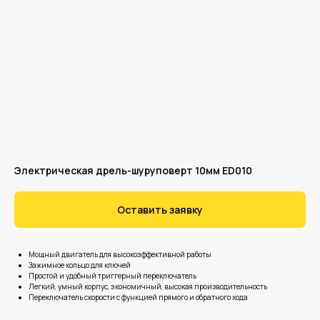
Электрическая дрель-шуруповерт 10мм ED010
Оставить заявку
Мощный двигатель для высокоэффективной работы
Зажимное кольцо для ключей
Простой и удобный триггерный переключатель
Легкий, умный корпус, экономичный, высокая производительность
Переключатель скорости с функцией прямого и обратного хода