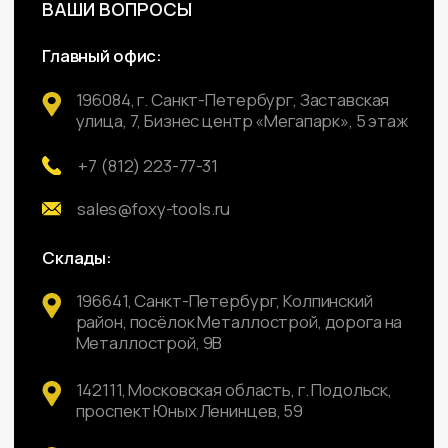
Заставская 7, Бизнес центр
Пневмоинструмент
"Мега Парк", 5 этаж, ООО
"Фокси-Главс"
Зарядные устройства
196641, Санкт-Петербург,
Миксеры строительные
Колпинский район, посёлок
Шлифовальные машины
Металлострой, дорога на
Металлострой, 9В
Рубанки электрические
142111, Московская область,
Сварочные аппараты
г. Подольск, проспект Юных
Фены строительные
Ленинцев, 59
Циркулярные пилы
692509, Приморский край, г.
Уссурийск, ул. Резервная,
Лобзики электрические
31А
Навигация
ИНН: 7805780074
Главная
КПП: 780501001
О компании
© «Foxy-Box» Проект
Каталог
группы компаний
«Foxy-
group»
Доставка и оплата
Политика
конфиденциальности
Партнерам
Контакты
Сайт разработан ME•Studio