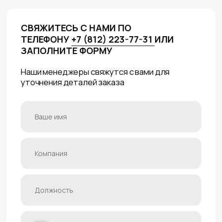
Я соглашаюсь на обработку персональных данных и принимаю
условия
Политики конфиденциальности
Отправить
БУДЕМ РАДЫ ОТВЕТИТЬ НА ВСЕ
ВАШИ ВОПРОСЫ
Главный офис:
196084, г. Санкт-Петербург, Заставская
улица, 7, Бизнес центр «Мегапарк», 5 этаж
+7 (812) 223-77-31
sales@foxy-tools.ru
Склады: