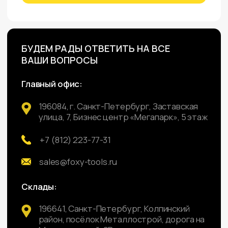
Гайковерты
+7 (812) 223-77-31
sales@foxy-tools.ru
Дрели
196084, Санкт-Петербург,
Перфораторы
Заставская 7, Бизнес центр
Пневмоинструмент
"Мега Парк", 5 этаж, ООО
"Фокси-Главс"
Зарядные устройства
196641, Санкт-Петербург,
Миксеры строительные
Колпинский район, посёлок
Шлифовальные машины
Металлострой, дорога на
Металлострой, 9В
Рубанки электрические
142111, Московская область,
Сварочные аппараты
г. Подольск, проспект Юных
Фены строительные
Ленинцев, 59
Циркулярные пилы
692509, Приморский край, г.
Уссурийск, ул. Резервная,
Лобзики электрические
31А
Навигация
ИНН: 7805780074
Главная
КПП: 780501001
О компании
© «Foxy-Box» Проект
Каталог
группы компаний
«Foxy-
group»