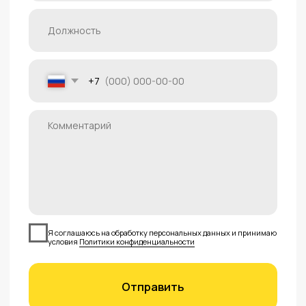
+7 (812) 223-77-31
sales@foxy-tools.ru
Склады:
196641, Санкт-Петербург, Колпинский
район, посёлок Металлострой, дорога на
Металлострой, 9В
142111, Московская область, г. Подольск,
проспект Юных Ленинцев, 59
692509, Приморский край, г. Уссурийск, ул.
Резервная, 31А
Каталог
Контакты