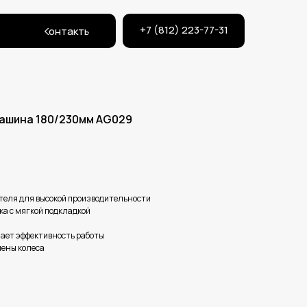
+7 (812) 223-77-31
Контакты
ашина 180/230мм AG029
теля для высокой производительности
ка с мягкой подкладкой
ает эффективность работы
мены колеса