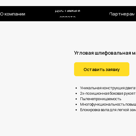
Доставка и
О компании
Партнерам
оплата
Угловая шлифовальная м
Оставить заявку
Уникальная конструкция двига
2х-позиционная боковая рукоят
Пыленепроницаемость
Многофункциональность повыш
Блокировка вала для легкой за